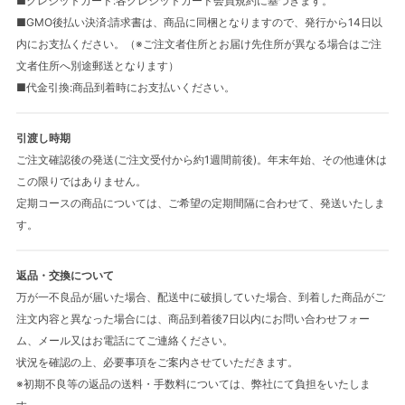
■クレジットカード:各クレジットカード会員規約に基づきます。
■GMO後払い決済:請求書は、商品に同梱となりますので、発行から14日以
内にお支払ください。（※ご注文者住所とお届け先住所が異なる場合はご注
文者住所へ別途郵送となります）
■代金引換:商品到着時にお支払いください。
引渡し時期
ご注文確認後の発送(ご注文受付から約1週間前後)。年末年始、その他連休は
この限りではありません。
定期コースの商品については、ご希望の定期間隔に合わせて、発送いたしま
す。
返品・交換について
万が一不良品が届いた場合、配送中に破損していた場合、到着した商品がご
注文内容と異なった場合には、商品到着後7日以内にお問い合わせフォー
ム、メール又はお電話にてご連絡ください。
状況を確認の上、必要事項をご案内させていただきます。
※初期不良等の返品の送料・手数料については、弊社にて負担をいたしま