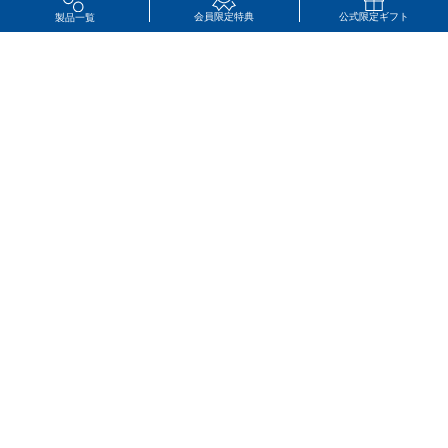
会員限定特典
公式限定ギフト
製品一覧
マイページ
カート
CONTACT
0120-816-426
営業時間：10:00 - 17:00 土日祝・年末年始除く
ネットでの注文は24時間受け付けております。