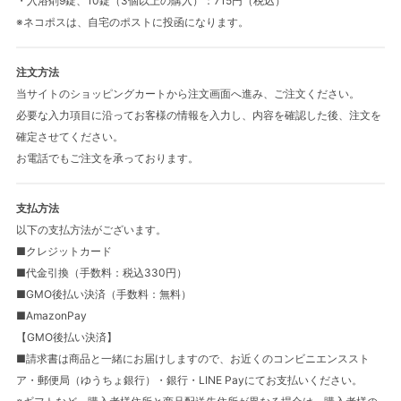
・入浴剤9錠、10錠（3個以上の購入）：715円（税込）
※ネコポスは、自宅のポストに投函になります。
注文方法
当サイトのショッピングカートから注文画面へ進み、ご注文ください。
必要な入力項目に沿ってお客様の情報を入力し、内容を確認した後、注文を
確定させてください。
お電話でもご注文を承っております。
支払方法
以下の支払方法がございます。
■クレジットカード
■代金引換（手数料：税込330円）
■GMO後払い決済（手数料：無料）
■AmazonPay
【GMO後払い決済】
■請求書は商品と一緒にお届けしますので、お近くのコンビニエンススト
ア・郵便局（ゆうちょ銀行）・銀行・LINE Payにてお支払いください。