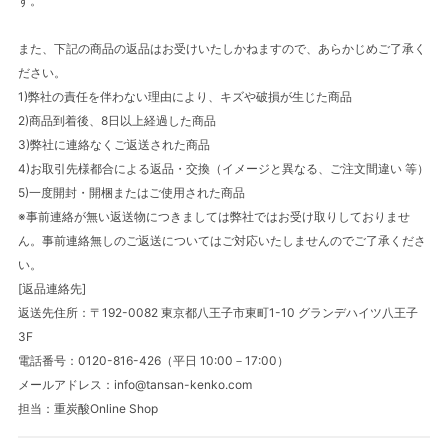
す。
また、下記の商品の返品はお受けいたしかねますので、あらかじめご了承く
ださい。
1)弊社の責任を伴わない理由により、キズや破損が生じた商品
2)商品到着後、8日以上経過した商品
3)弊社に連絡なくご返送された商品
4)お取引先様都合による返品・交換（イメージと異なる、ご注文間違い 等）
5)一度開封・開梱またはご使用された商品
※事前連絡が無い返送物につきましては弊社ではお受け取りしておりませ
ん。事前連絡無しのご返送についてはご対応いたしませんのでご了承くださ
い。
[返品連絡先]
返送先住所：〒192-0082 東京都八王子市東町1-10 グランデハイツ八王子
3F
電話番号：0120-816-426（平日 10:00－17:00）
メールアドレス：info@tansan-kenko.com
担当：重炭酸Online Shop