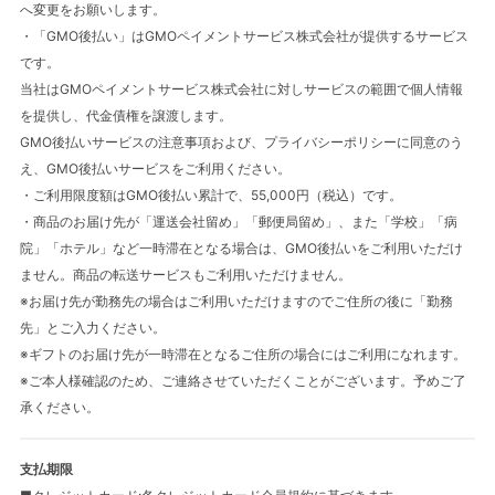
へ変更をお願いします。
・「GMO後払い」はGMOペイメントサービス株式会社が提供するサービス
です。
当社はGMOペイメントサービス株式会社に対しサービスの範囲で個人情報
を提供し、代金債権を譲渡します。
GMO後払いサービスの注意事項および、プライバシーポリシーに同意のう
え、GMO後払いサービスをご利用ください。
・ご利用限度額はGMO後払い累計で、55,000円（税込）です。
・商品のお届け先が「運送会社留め」「郵便局留め」、また「学校」「病
赤ちゃんの肌荒れ
院」「ホテル」など一時滞在となる場合は、GMO後払いをご利用いただけ
ません。商品の転送サービスもご利用いただけません。
女性特有のお悩み
※お届け先が勤務先の場合はご利用いただけますのでご住所の後に「勤務
先」とご入力ください。
疲れが取れない方
※ギフトのお届け先が一時滞在となるご住所の場合にはご利用になれます。
※ご本人様確認のため、ご連絡させていただくことがございます。予めご了
承ください。
髪や頭皮の悩み
支払期限