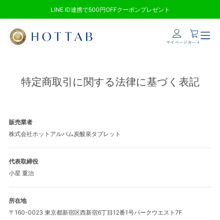
LINE ID連携で500円OFFクーポンプレゼント
ログイン
新規会員登録
特定商取引に関する法律に基づく表記
商品一覧
販売業者
株式会社ホットアルバム炭酸泉タブレット
ホットタブの特徴
代表取締役
小星 重治
NEWS
所在地
〒160-0023 東京都新宿区西新宿6丁目12番1号パークウエスト7F