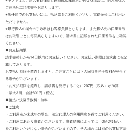
※ギフトなど、購入者様住所と商品配送先住所が異なる場合は、購入者様の
ご住所宛に請求書をお送りします。
※郵便局でのお支払いには、払込票をご利用ください。電信振替はご利用い
ただけません。
※銀行振込の場合の手数料はお客様負担となります。また振込先の口座番号
はお取引ごとに毎回異なりますので、請求書に記載された口座番号をご確認
ください。
■お支払期限
請求書発行から14日以内にお支払いください。お支払い期限は請求書にも記
載しております。
お支払い期限を超過しますと、ご注文ごとに以下の回収事務手数料が発生す
る場合がございます。
・お支払期限を超過し、請求書を発行するごとに297円（税込）が加算
・最大3回、合計891円（税込）
■後払い決済手数料：無料
■ご注意
・ご利用者が未成年の場合、法定代理人の利用同意を得てご利用ください。
・ご利用にあたり審査がございます。審査結果によっては「GMO後払い」
をご利用いただけない場合がございますので、その場合には別のお支払方法