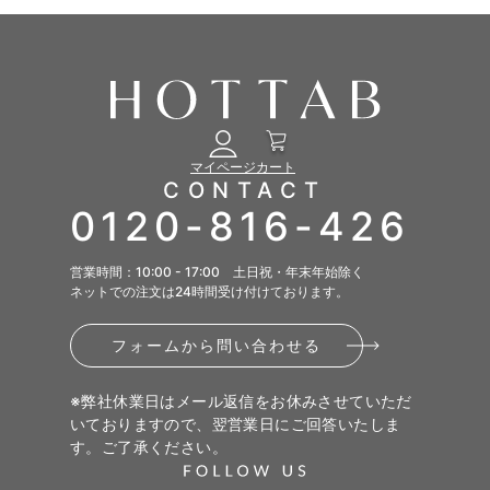
FAQ
ご利用ガイド
マイページ
カート
会員限定特典
CONTACT
赤ちゃんの肌荒れ
0120-816-426
公式限定ギフト
営業時間：10:00 - 17:00 土日祝・年末年始除く
女性特有のお悩み
ネットでの注文は24時間受け付けております。
フォームから問い合わせる
疲れが取れない方
※弊社休業日はメール返信をお休みさせていただ
いておりますので、翌営業日にご回答いたしま
髪や頭皮の悩み
す。ご了承ください。